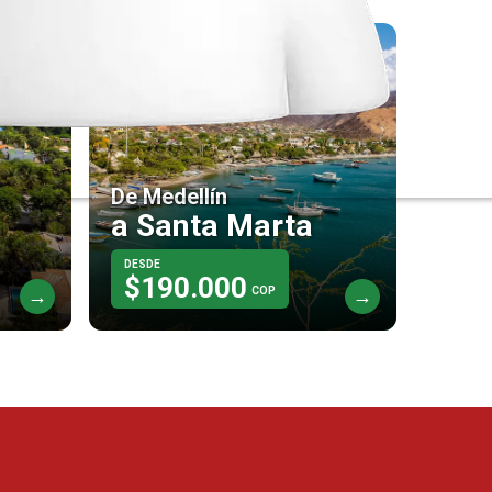
De Medellín
a Santa Marta
DESDE
$190.000
COP