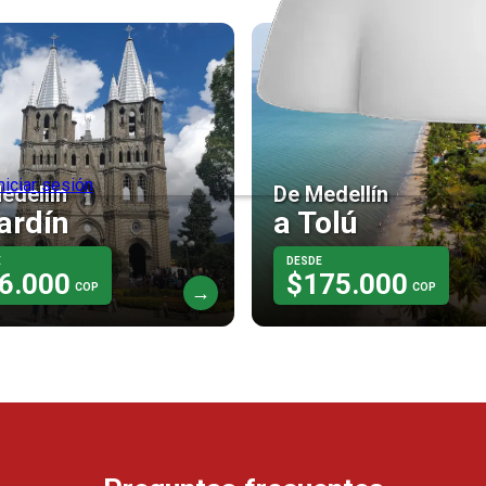
edellín
De Medellín
ardín
a Tolú
E
DESDE
6.000
$175.000
COP
COP