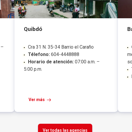
Quibdó
B
 –
Cra 31 N. 35-34 Barrio el Caraño
Télefono:
604-4448888
mó
Horario de atención:
07:00 a.m. –
so
5:00 p.m.
Ver más
Ver todas las agencias