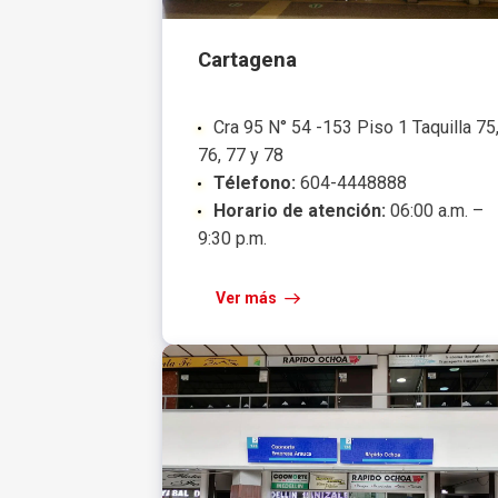
Cartagena
Cra 95 N° 54 -153 Piso 1 Taquilla 75
76, 77 y 78
Télefono:
604-4448888
Horario de atención:
06:00 a.m. –
9:30 p.m.
Ver más