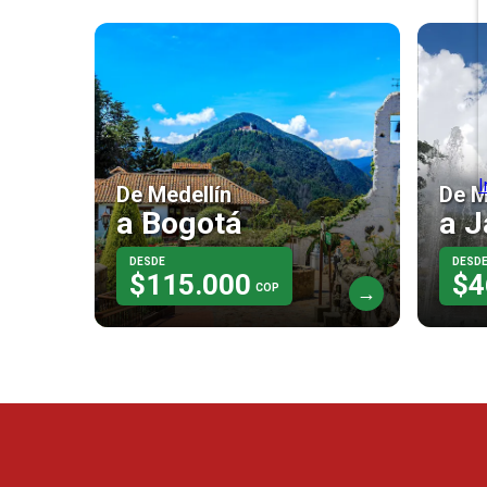
De Medellín
De M
a Bogotá
a J
DESDE
DESD
$115.000
$4
COP