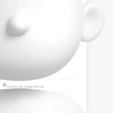
$106.000
PRECIO APROXIMADO
HORARIOS DE SALIDA
09:45, 15:30
PUNTOS EN YARUMAL
Yarumal
PUNTOS EN PLANETA RICA
Planeta Rica