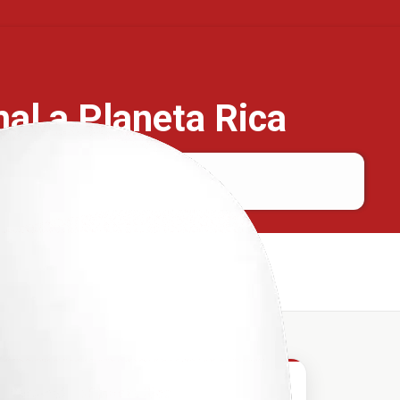
mal a Planeta Rica
Yarumal
Planeta Rica