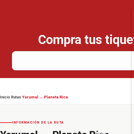
Compra tus tiquet
Inicio
Rutas
Yarumal → Planeta Rica
›
›
INFORMACIÓN DE LA RUTA
Inicio