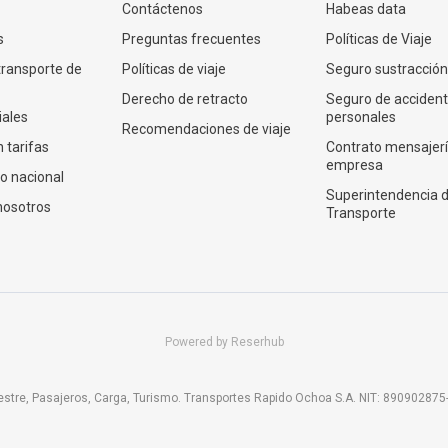
Contáctenos
Habeas data
s
Preguntas frecuentes
Políticas de Viaje
transporte de
Políticas de viaje
Seguro sustracción
Derecho de retracto
Seguro de acciden
iales
personales
Recomendaciones de viaje
 tarifas
Contrato mensajer
empresa
co nacional
Superintendencia 
nosotros
Transporte
Powered by Reserhub
e, Pasajeros, Carga, Turismo. Transportes Rapido Ochoa S.A. NIT: 890902875-8 L