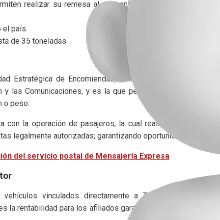
rmiten realizar su remesa al momento de la recogida y segui
el país.
ta de 35 toneladas.
dad Estratégica de Encomiendas, la mensajería expresa es au
n y las Comunicaciones, y es la que permite el transporte d
n o peso.
 con la operación de pasajeros, la cual realizamos a través 
tas legalmente autorizadas; garantizando oportunidad y agilidad 
ión del servicio postal de Mensajería Expresa
tor
ehículos vinculados directamente a Transportes Rápido 
 es la rentabilidad para los afiliados garantizando así un excelen