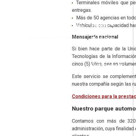
Terminales móviles que pe
entregas.
Nosotros
Más de 50 agencias en todo 
Vehículos con capacidad has
Pasajes
Mensajería nacional
Más Rápido
Si bien hace parte de la Uni
Encomiendas
Tecnologías de la Informació
cinco (5) kilos, sea en volume
Contáctenos
Este servicio se complementa
nuestra compañía según las ru
Condiciones para la prestac
Nuestro parque automo
Contamos con más de 320 v
administración, cuya finalidad