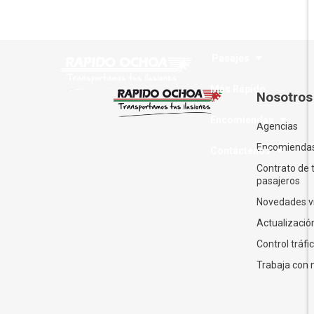
Nosotros
Pasajes
Más Rápido
Nosotros
Encomiendas
Agencias
Encomienda
Contáctenos
Contrato de 
pasajeros
Novedades v
Actualización
Control tráfi
Trabaja con 