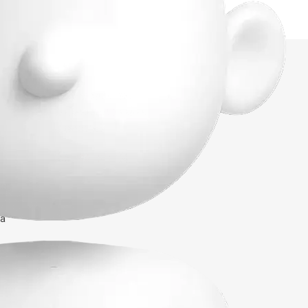
Síguenos en
nuestras redes
sociales
tes
ía
de