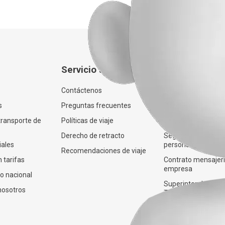
Servicio al cliente
Adicional
Contáctenos
Habeas data
s
Preguntas frecuentes
Políticas de Viaje
transporte de
Políticas de viaje
Seguro sustracción
Derecho de retracto
Seguro de acciden
iales
personales
Recomendaciones de viaje
 tarifas
Contrato mensajer
empresa
co nacional
Superintendencia 
nosotros
Transporte