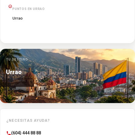
PUNTOS EN URRAO
Urrao
TU DESTINO
Urrao
¿NECESITAS AYUDA?
(604) 444 88 88