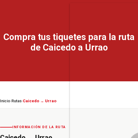
Compra tus tiquetes para la ruta
de Caicedo a Urrao
Inicio
Rutas
Caicedo → Urrao
›
›
INFORMACIÓN DE LA RUTA
Caicedo
→
Urrao