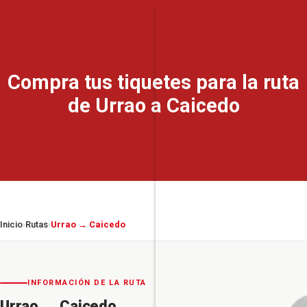
Compra tus tiquetes para la ruta
de Urrao a Caicedo
Inicio
Rutas
Urrao → Caicedo
›
›
INFORMACIÓN DE LA RUTA
Urrao
→
Caicedo