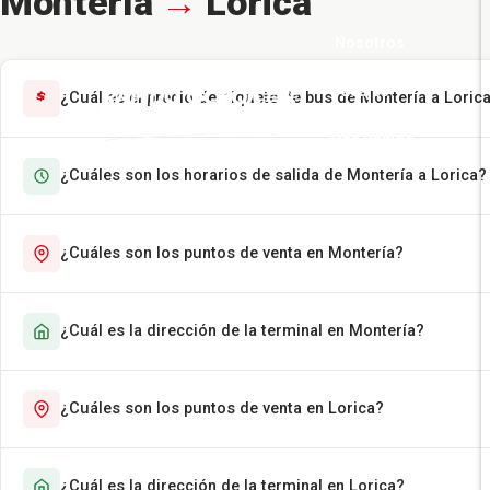
Montería
→
Lorica
Nosotros
Pasajes
¿Cuál es el precio del tiquete de bus de Montería a Loric
Más Rápido
¿Cuáles son los horarios de salida de Montería a Lorica?
Encomiendas
Contáctenos
¿Cuáles son los puntos de venta en Montería?
¿Cuál es la dirección de la terminal en Montería?
¿Cuáles son los puntos de venta en Lorica?
¿Cuál es la dirección de la terminal en Lorica?