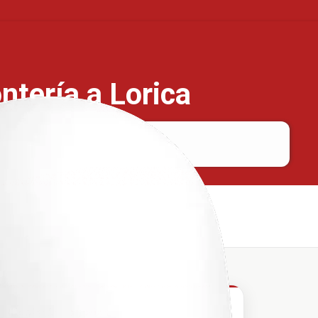
ntería a Lorica
Montería
Lorica