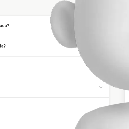
tada?
da?