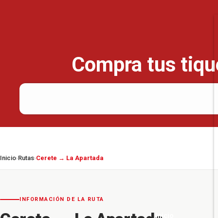
Compra tus tique
Inicio
Rutas
Cerete → La Apartada
›
›
INFORMACIÓN DE LA RUTA
Inicio