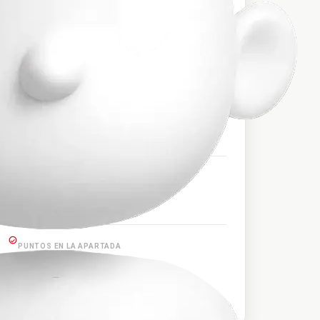
$34.000
PRECIO APROXIMADO
HORARIOS DE SALIDA
18:20:00
PUNTOS EN CERETE
Cereté
PUNTOS EN LA APARTADA
La Apartada