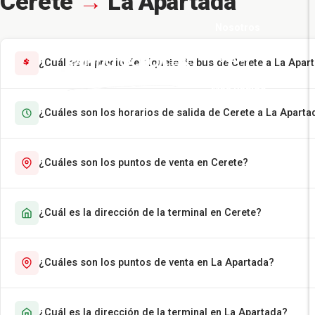
Cerete
→
La Apartada
Nosotros
Pasajes
¿Cuál es el precio del tiquete de bus de Cerete a La Apar
Más Rápido
¿Cuáles son los horarios de salida de Cerete a La Aparta
Encomiendas
Contáctenos
¿Cuáles son los puntos de venta en Cerete?
¿Cuál es la dirección de la terminal en Cerete?
¿Cuáles son los puntos de venta en La Apartada?
¿Cuál es la dirección de la terminal en La Apartada?