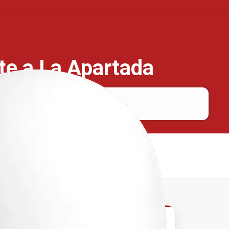
ete a La Apartada
Cerete
La Apartada