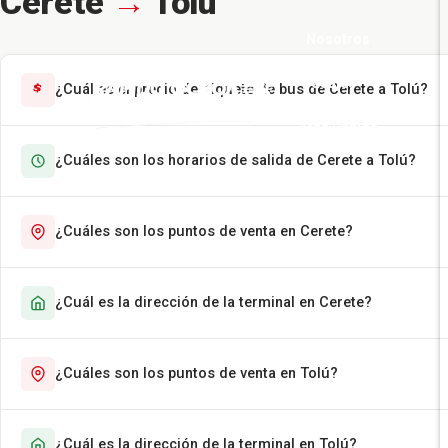
Cerete
→
Tolú
Nosotros
Pasajes
¿Cuál es el precio del tiquete de bus de Cerete a Tolú?
Más Rápido
¿Cuáles son los horarios de salida de Cerete a Tolú?
Encomiendas
Contáctenos
¿Cuáles son los puntos de venta en Cerete?
¿Cuál es la dirección de la terminal en Cerete?
¿Cuáles son los puntos de venta en Tolú?
¿Cuál es la dirección de la terminal en Tolú?