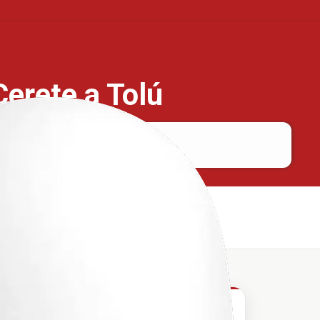
Cerete a Tolú
Cerete
Tolú