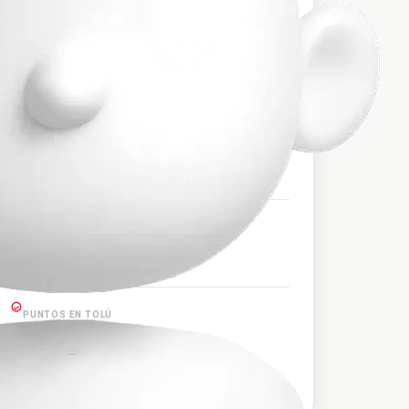
$34.000
PRECIO APROXIMADO
HORARIOS DE SALIDA
16:50:00
PUNTOS EN CERETE
Cereté
PUNTOS EN TOLÚ
Tolú