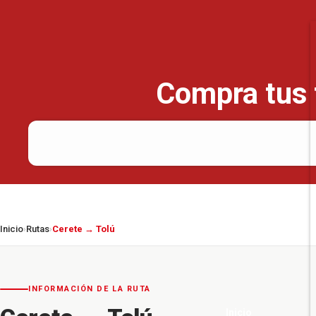
Compra tus t
Inicio
Rutas
Cerete → Tolú
›
›
INFORMACIÓN DE LA RUTA
Inicio