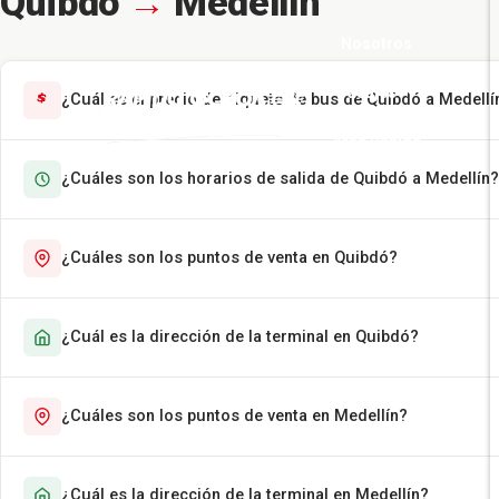
Quibdó
→
Medellín
Nosotros
Pasajes
¿Cuál es el precio del tiquete de bus de Quibdó a Medellí
Más Rápido
¿Cuáles son los horarios de salida de Quibdó a Medellín?
Encomiendas
Contáctenos
¿Cuáles son los puntos de venta en Quibdó?
¿Cuál es la dirección de la terminal en Quibdó?
¿Cuáles son los puntos de venta en Medellín?
¿Cuál es la dirección de la terminal en Medellín?