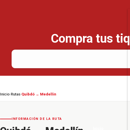
Compra tus tiq
Inicio
Rutas
Quibdó → Medellín
›
›
INFORMACIÓN DE LA RUTA
Inicio