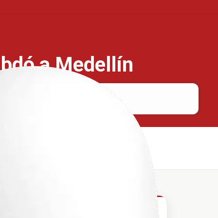
ibdó a Medellín
Quibdó
Medellín