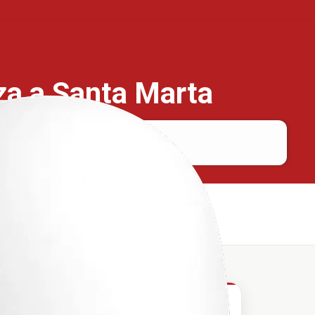
aza a Santa Marta
Taraza
Santa Marta