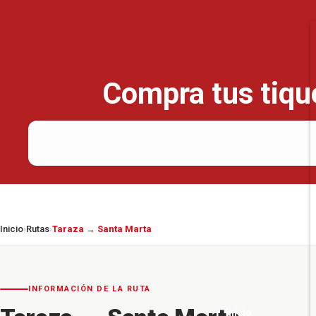
Compra tus tique
Inicio
Rutas
Taraza → Santa Marta
›
›
INFORMACIÓN DE LA RUTA
Inicio