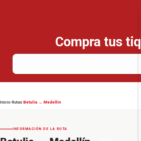
Compra tus tiq
Inicio
Rutas
Betulia → Medellín
›
›
INFORMACIÓN DE LA RUTA
Inicio