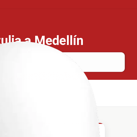
ulia a Medellín
Betulia
Medellín