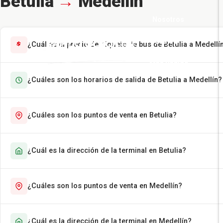
Betulia
→
Medellín
Nosotros
Pasajes
¿Cuál es el precio del tiquete de bus de Betulia a Medellí
Más Rápido
¿Cuáles son los horarios de salida de Betulia a Medellín?
Encomiendas
Contáctenos
¿Cuáles son los puntos de venta en Betulia?
¿Cuál es la dirección de la terminal en Betulia?
¿Cuáles son los puntos de venta en Medellín?
¿Cuál es la dirección de la terminal en Medellín?