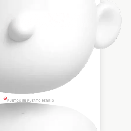
$75.000
PRECIO APROXIMADO
HORARIOS DE SALIDA
13:40, 21:30
PUNTOS EN CAUCASIA
Caucasia
PUNTOS EN PUERTO BERRIO
Puerto Berrio