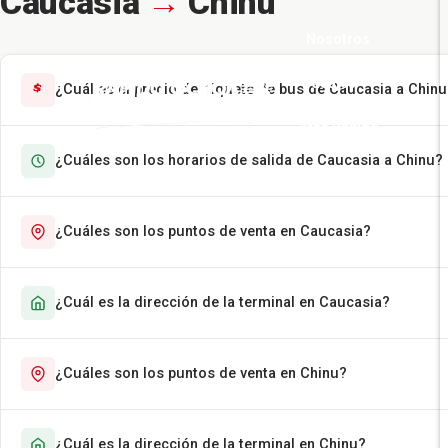
Caucasia
→
Chinu
Nosotros
Pasajes
¿Cuál es el precio del tiquete de bus de Caucasia a Chin
Más Rápido
¿Cuáles son los horarios de salida de Caucasia a Chinu?
Encomiendas
Contáctenos
¿Cuáles son los puntos de venta en Caucasia?
¿Cuál es la dirección de la terminal en Caucasia?
¿Cuáles son los puntos de venta en Chinu?
¿Cuál es la dirección de la terminal en Chinu?