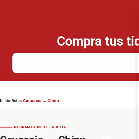
Compra tus tiq
Inicio
Rutas
Caucasia → Chinu
›
›
INFORMACIÓN DE LA RUTA
Inicio