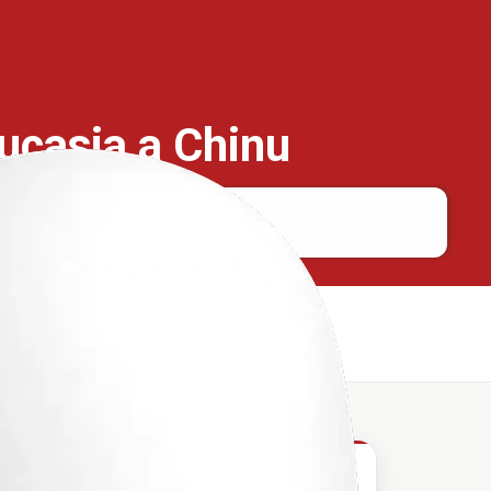
aucasia a Chinu
Caucasia
Chinu