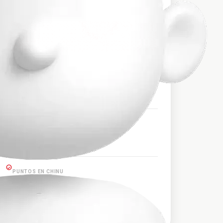
$64.000
PRECIO APROXIMADO
HORARIOS DE SALIDA
1:16:00
PUNTOS EN CAUCASIA
Caucasia
PUNTOS EN CHINU
Chinú