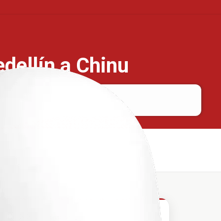
dellín a Chinu
Medellín
Chinu