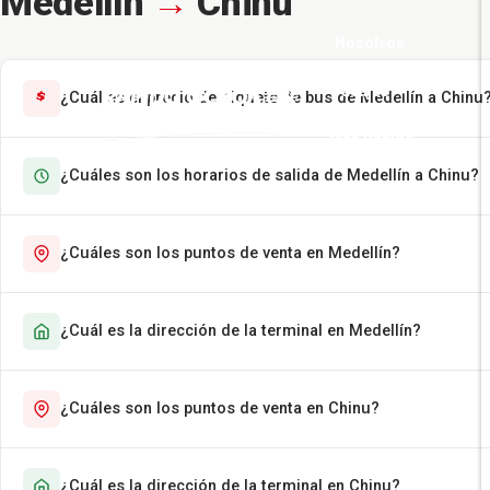
Medellín
→
Chinu
Nosotros
Pasajes
¿Cuál es el precio del tiquete de bus de Medellín a Chinu
Más Rápido
¿Cuáles son los horarios de salida de Medellín a Chinu?
Encomiendas
Contáctenos
¿Cuáles son los puntos de venta en Medellín?
¿Cuál es la dirección de la terminal en Medellín?
¿Cuáles son los puntos de venta en Chinu?
¿Cuál es la dirección de la terminal en Chinu?