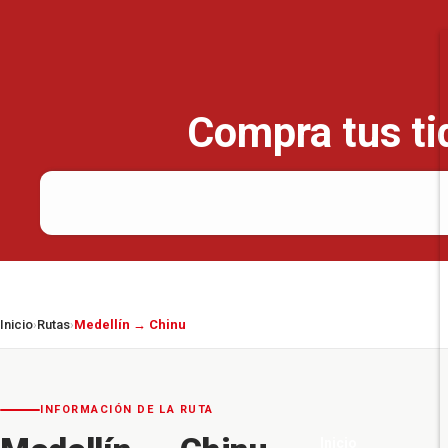
Compra tus ti
Inicio
Rutas
Medellín → Chinu
›
›
INFORMACIÓN DE LA RUTA
Inicio