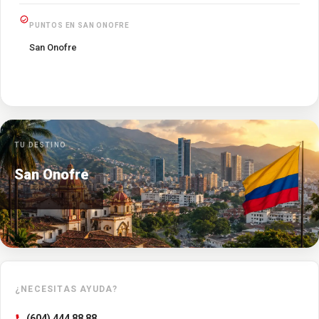
PUNTOS EN SAN ONOFRE
San Onofre
TU DESTINO
San Onofre
¿NECESITAS AYUDA?
(604) 444 88 88