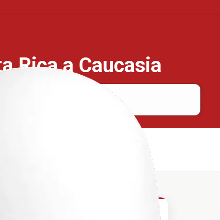
ta Rica a Caucasia
Planeta Rica
Caucasia