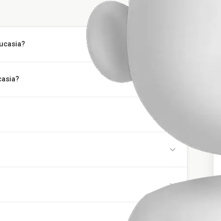
aucasia?
casia?