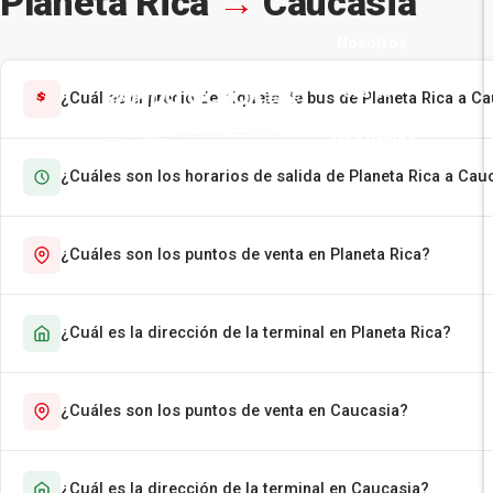
Planeta Rica
→
Caucasia
Nosotros
Pasajes
¿Cuál es el precio del tiquete de bus de Planeta Rica a C
Más Rápido
¿Cuáles son los horarios de salida de Planeta Rica a Cau
Encomiendas
Contáctenos
¿Cuáles son los puntos de venta en Planeta Rica?
¿Cuál es la dirección de la terminal en Planeta Rica?
¿Cuáles son los puntos de venta en Caucasia?
¿Cuál es la dirección de la terminal en Caucasia?