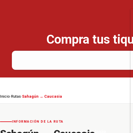
Compra tus tiqu
Inicio
Rutas
Sahagún → Caucasia
›
›
INFORMACIÓN DE LA RUTA
Inicio