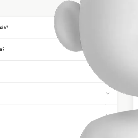
sia?
ia?