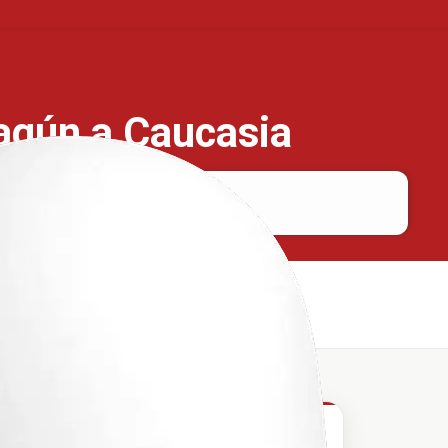
hagún a Caucasia
Sahagún
Caucasia