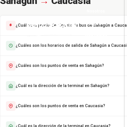
Sahagún
→
Caucasia
Nosotros
Pasajes
¿Cuál es el precio del tiquete de bus de Sahagún a Cauca
Más Rápido
¿Cuáles son los horarios de salida de Sahagún a Caucas
Encomiendas
Contáctenos
¿Cuáles son los puntos de venta en Sahagún?
¿Cuál es la dirección de la terminal en Sahagún?
¿Cuáles son los puntos de venta en Caucasia?
¿Cuál es la dirección de la terminal en Caucasia?