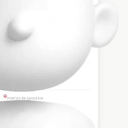
$52.000
PRECIO APROXIMADO
HORARIOS DE SALIDA
02:30, 03:50, 18:30, 18:45, 20:00
PUNTOS EN SAHAGÚN
Sahagún
PUNTOS EN CAUCASIA
Caucasia