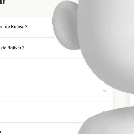
ar
en de Bolivar?
 de Bolivar?
?