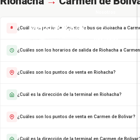
Riohacha
→
Carmen de Boliv
Nosotros
Pasajes
¿Cuál es el precio del tiquete de bus de Riohacha a Carm
Más Rápido
¿Cuáles son los horarios de salida de Riohacha a Carmen
Encomiendas
Contáctenos
¿Cuáles son los puntos de venta en Riohacha?
¿Cuál es la dirección de la terminal en Riohacha?
¿Cuáles son los puntos de venta en Carmen de Bolivar?
¿Cuál es la dirección de la terminal en Carmen de Bolivar