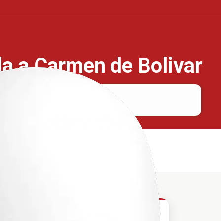
la a Carmen de Bolivar
Barranquilla
Carmen de Bolivar