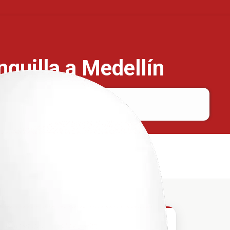
nquilla a Medellín
Barranquilla
Medellín