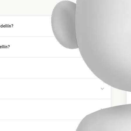
dellín?
llín?