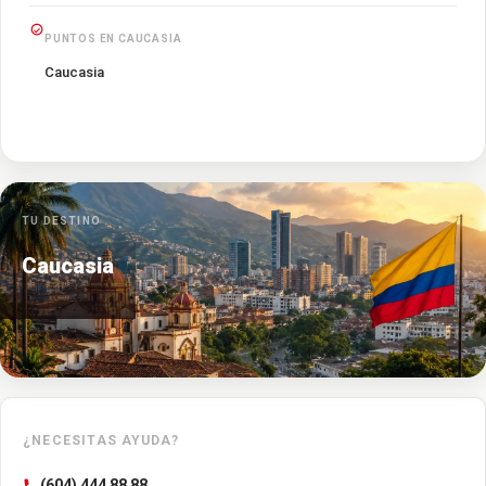
PUNTOS EN CAUCASIA
Caucasia
TU DESTINO
Caucasia
¿NECESITAS AYUDA?
(604) 444 88 88