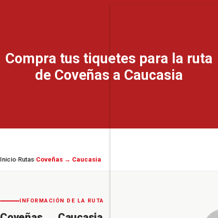
Compra tus tiquetes para la ruta
de Coveñas a Caucasia
Inicio
Rutas
Coveñas → Caucasia
›
›
INFORMACIÓN DE LA RUTA
Coveñas
→
Caucasia