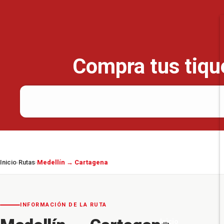
Compra tus tique
Inicio
Rutas
Medellín → Cartagena
›
›
INFORMACIÓN DE LA RUTA
Inicio