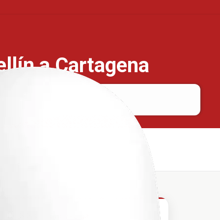
ellín a Cartagena
Medellín
Cartagena