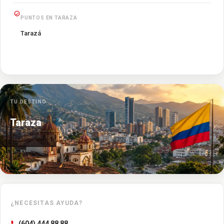
PUNTOS EN TARAZA
Tarazá
TU DESTINO
Taraza
¿NECESITAS AYUDA?
(604) 444 88 88