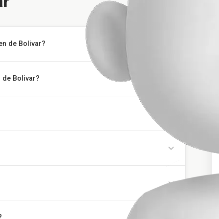
ar
en de Bolivar?
 de Bolivar?
?