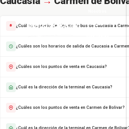
Caucasia
→
Carmen de Boliv
Nosotros
Pasajes
¿Cuál es el precio del tiquete de bus de Caucasia a Carm
Más Rápido
¿Cuáles son los horarios de salida de Caucasia a Carmen
Encomiendas
Contáctenos
¿Cuáles son los puntos de venta en Caucasia?
¿Cuál es la dirección de la terminal en Caucasia?
¿Cuáles son los puntos de venta en Carmen de Bolivar?
¿Cuál es la dirección de la terminal en Carmen de Bolivar