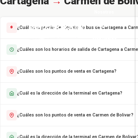
Cartagena
→
Carmen de Boli
Nosotros
Pasajes
¿Cuál es el precio del tiquete de bus de Cartagena a Car
Más Rápido
¿Cuáles son los horarios de salida de Cartagena a Carme
Encomiendas
Contáctenos
¿Cuáles son los puntos de venta en Cartagena?
¿Cuál es la dirección de la terminal en Cartagena?
¿Cuáles son los puntos de venta en Carmen de Bolivar?
¿Cuál es la dirección de la terminal en Carmen de Bolivar